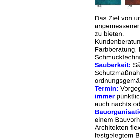
Das Ziel von un
angemessenen, 
zu bieten.
Kundenberatung
Farbberatung, 
Schmucktechnike
Sauberkeit:
Sä
Schutzmaßnahm
ordnungsgemä
Termin:
Vorge
immer
pünktlic
auch nachts o
Bauorganisati
einem Bauvorh
Architekten fle
festgelegtem Ba