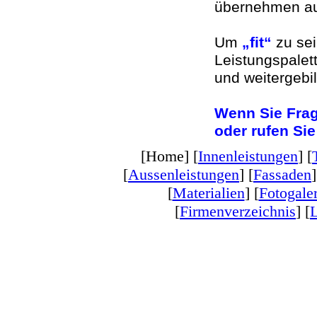
übernehmen auc
Um
„fit“
zu sei
Leistungspalet
und weitergebi
Wenn Sie Frag
oder rufen Si
[Home] [
Innenleistungen
] [
[
Aussenleistungen
] [
Fassaden
]
[
Materialien
] [
Fotogaler
[
Firmenverzeichnis
] [
L