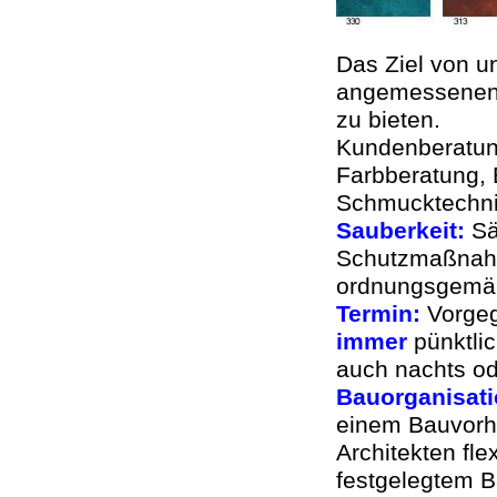
Das Ziel von un
angemessenen, 
zu bieten.
Kundenberatung
Farbberatung, 
Schmucktechnike
Sauberkeit:
Sä
Schutzmaßnahm
ordnungsgemä
Termin:
Vorge
immer
pünktlic
auch nachts o
Bauorganisati
einem Bauvorh
Architekten fle
festgelegtem Ba